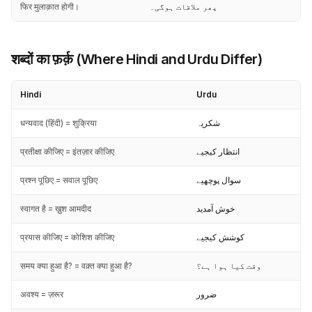
फिर मुलाक़ात होगी।
پھر ملاقات ہوگی۔
शब्दों का फ़र्क़ (Where Hindi and Urdu Differ)
Hindi
Urdu
धन्यवाद (हिंदी) = शुक्रिया
شکریہ
प्रतीक्षा कीजिए = इंतज़ार कीजिए
انتظار کیجیے
प्रश्न पूछिए = सवाल पूछिए
سوال پوچھیے
स्वागत है = ख़ुश आमदीद
خوش آمدید
प्रयास कीजिए = कोशिश कीजिए
کوشش کیجیے
समय क्या हुआ है? = वक़्त क्या हुआ है?
وقت کیا ہوا ہے؟
अवश्य = ज़रूर
ضرور