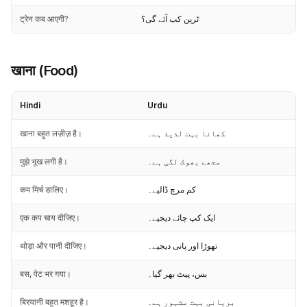
ट्रेन कब आएगी?
ٹرین کب آئے گی؟
खाना (Food)
Hindi
Urdu
खाना बहुत लज़ीज़ है।
کھانا بہت لذیذ ہے۔
मुझे भूख लगी है।
مجھے بھوک لگی ہے۔
कम मिर्च डालिए।
کم مرچ ڈالیے۔
एक कप चाय दीजिए।
ایک کپ چائے دیجیے۔
थोड़ा और पानी दीजिए।
تھوڑا اور پانی دیجیے۔
बस, पेट भर गया।
بس، پیٹ بھر گیا۔
बिरयानी बहुत मशहूर है।
بریانی بہت مشہور ہے۔