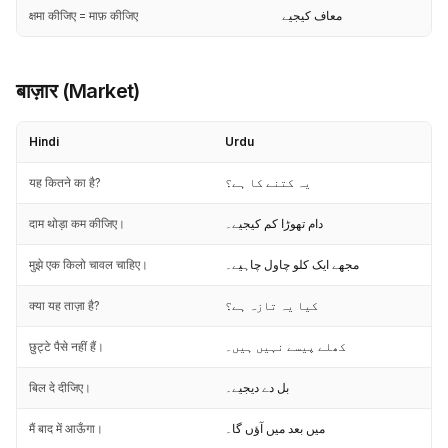
क्षमा कीजिए = माफ़ कीजिए
معاف کیجیے
बाज़ार (Market)
Hindi
Urdu
यह कितने का है?
یہ کتنے کا ہے؟
दाम थोड़ा कम कीजिए।
دام تھوڑا کم کیجیے۔
मुझे एक किलो चावल चाहिए।
مجھے ایک کلو چاول چاہیے۔
क्या यह ताज़ा है?
کیا یہ تازہ ہے؟
छुट्टे पैसे नहीं हैं।
کھلے پیسے نہیں ہیں۔
बिल दे दीजिए।
بل دے دیجیے۔
मैं बाद में आऊँगा।
میں بعد میں آؤں گا۔