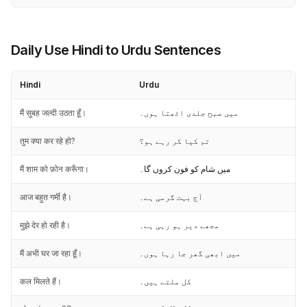
Daily Use Hindi to Urdu Sentences
Hindi
Urdu
मैं सुबह जल्दी उठता हूँ।
میں صبح جلدی اٹھتا ہوں۔
तुम क्या कर रहे हो?
تم کیا کر رہے ہو؟
मैं शाम को फ़ोन करूँगा।
میں شام کو فون کروں گا۔
आज बहुत गर्मी है।
آج بہت گرمی ہے۔
मुझे देर हो रही है।
مجھے دیر ہو رہی ہے۔
मैं अभी घर जा रहा हूँ।
میں ابھی گھر جا رہا ہوں۔
कल मिलते हैं।
کل ملتے ہیں۔