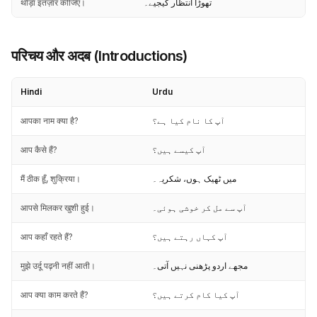
थोड़ा इंतज़ार कीजिए।
تھوڑا انتظار کیجیے۔
परिचय और अदब (Introductions)
Hindi
Urdu
आपका नाम क्या है?
آپ کا نام کیا ہے؟
आप कैसे हैं?
آپ کیسے ہیں؟
मैं ठीक हूँ, शुक्रिया।
میں ٹھیک ہوں، شکریہ۔
आपसे मिलकर खुशी हुई।
آپ سے مل کر خوشی ہوئی۔
आप कहाँ रहते हैं?
آپ کہاں رہتے ہیں؟
मुझे उर्दू पढ़नी नहीं आती।
مجھے اردو پڑھنی نہیں آتی۔
आप क्या काम करते हैं?
آپ کیا کام کرتے ہیں؟