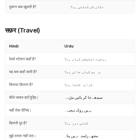
दुकान कब खुलती है?
دکان کب کھلتی ہے؟
सफ़र (Travel)
Hindi
Urdu
रेलवे स्टेशन कहाँ है?
ریلوے اسٹیشن کہاں ہے؟
यह बस कहाँ जाती है?
یہ بس کہاں جاتی ہے؟
किराया कितना है?
کرایہ کتنا ہے؟
सीधे जाकर बाएँ मुड़िए।
سیدھے جا کر بائیں مڑیے۔
यहीं रोक दीजिए।
یہیں روک دیجیے۔
कितनी दूर है?
کتنی دور ہے؟
मुझे रास्ता नहीं पता।
مجھے راستہ نہیں پتا۔