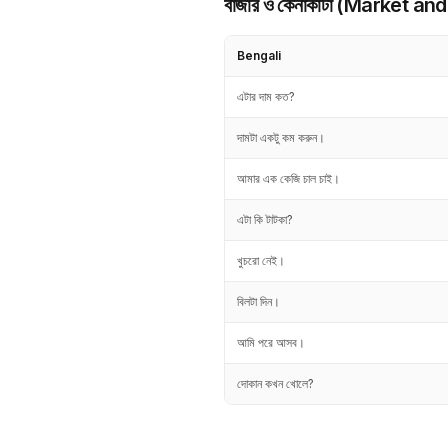
বাজার ও কেনাকাটা (Market a
Bengali
এটার দাম কত?
দামটা একটু কম করুন।
আমার এক কেজি চাল চাই।
এটা কি টাটকা?
খুচরো নেই।
বিলটা দিন।
আমি পরে আসব।
দোকান কখন খোলে?