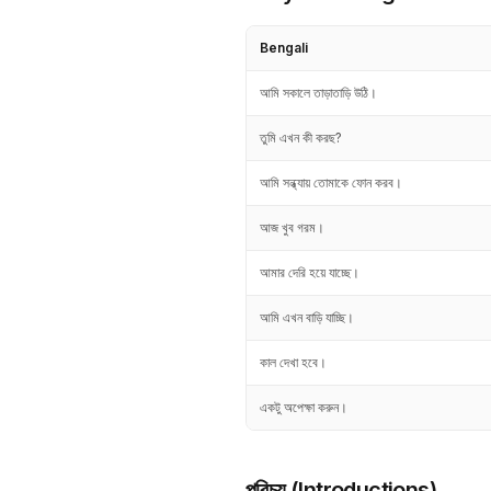
Bengali
আমি সকালে তাড়াতাড়ি উঠি।
তুমি এখন কী করছ?
আমি সন্ধ্যায় তোমাকে ফোন করব।
আজ খুব গরম।
আমার দেরি হয়ে যাচ্ছে।
আমি এখন বাড়ি যাচ্ছি।
কাল দেখা হবে।
একটু অপেক্ষা করুন।
পরিচয় (Introductions)