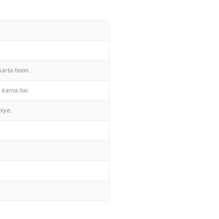
karta hoon.
 karna hai.
hiye.