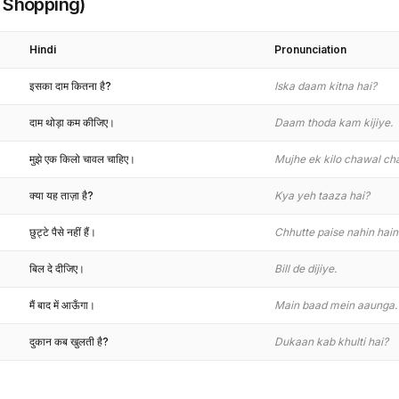
nd Shopping)
Hindi
Pronunciation
इसका दाम कितना है?
Iska daam kitna hai?
दाम थोड़ा कम कीजिए।
Daam thoda kam kijiye.
मुझे एक किलो चावल चाहिए।
Mujhe ek kilo chawal ch
क्या यह ताज़ा है?
Kya yeh taaza hai?
छुट्टे पैसे नहीं हैं।
Chhutte paise nahin hain
बिल दे दीजिए।
Bill de dijiye.
मैं बाद में आऊँगा।
Main baad mein aaunga.
दुकान कब खुलती है?
Dukaan kab khulti hai?