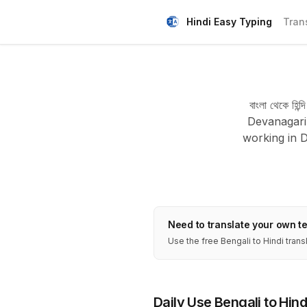
Hindi Easy Typing
Tran
বাংলা থেকে হ
Devanagari 
working in D
Need to translate your own t
Use the free Bengali to Hindi transl
Daily Use Bengali to Hin