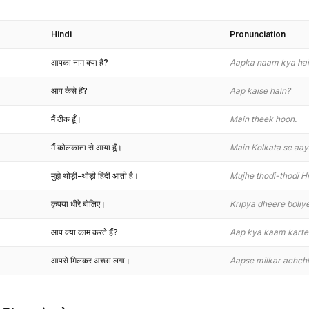
Hindi
Pronunciation
आपका नाम क्या है?
Aapka naam kya hai
आप कैसे हैं?
Aap kaise hain?
मैं ठीक हूँ।
Main theek hoon.
मैं कोलकाता से आया हूँ।
Main Kolkata se aay
मुझे थोड़ी-थोड़ी हिंदी आती है।
Mujhe thodi-thodi Hin
कृपया धीरे बोलिए।
Kripya dheere boliye
आप क्या काम करते हैं?
Aap kya kaam karte
आपसे मिलकर अच्छा लगा।
Aapse milkar achchh