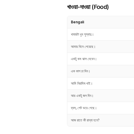
খাওয়া-দাওয়া (Food)
Bengali
খাবারটা খুব সুস্বাদু।
আমার খিদে পেয়েছে।
একটু কম ঝাল দেবেন।
এক কাপ চা দিন।
আমি নিরামিষ খাই।
আর একটু জল দিন।
ব্যস, পেট ভরে গেছে।
আজ রাতে কী রান্না হবে?