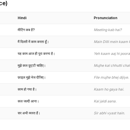
ce)
Hindi
Pronunciation
मीटिंग कब है?
Meeting kab hai?
मैं दिल्ली में काम करता हूँ।
Main Dilli mein kaam 
यह काम आज ही पूरा करना है।
Yeh kaam aaj hi poora
मुझे कल छुट्टी चाहिए।
Mujhe kal chhutti cha
फ़ाइल मुझे भेज दीजिए।
File mujhe bhej dijiye.
काम हो गया है।
Kaam ho gaya hai.
कल जल्दी आना।
Kal jaldi aana.
सर अभी व्यस्त हैं।
Sir abhi vyast hain.