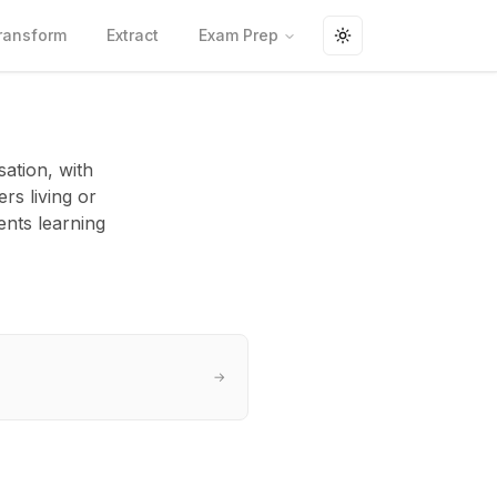
ransform
Extract
Exam Prep
Toggle theme
rsation, with
rs living or
ents learning
→