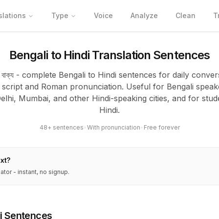
slations
Type
Voice
Analyze
Clean
T
Bengali to Hindi Translation Sentences
িন্দি বাক্য - complete Bengali to Hindi sentences for daily conve
script and Roman pronunciation. Useful for Bengali speake
elhi, Mumbai, and other Hindi-speaking cities, and for stud
Hindi.
48+ sentences
•
With pronunciation
•
Free forever
ext?
ator - instant, no signup.
di Sentences