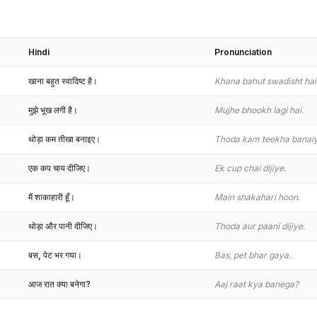
Hindi
Pronunciation
खाना बहुत स्वादिष्ट है।
Khana bahut swadisht hai
मुझे भूख लगी है।
Mujhe bhookh lagi hai.
थोड़ा कम तीखा बनाइए।
Thoda kam teekha banaiy
एक कप चाय दीजिए।
Ek cup chai dijiye.
मैं शाकाहारी हूँ।
Main shakahari hoon.
थोड़ा और पानी दीजिए।
Thoda aur paani dijiye.
बस, पेट भर गया।
Bas, pet bhar gaya.
आज रात क्या बनेगा?
Aaj raat kya banega?