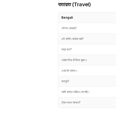
যাতায়াত (Travel)
Bengali
স্টেশন কোথায়?
এই বাসটা কোথায় যায়?
ভাড়া কত?
সোজা গিয়ে বাঁ দিকে ঘুরুন।
এখানেই থামান।
কতদূর?
আমি রাস্তা হারিয়ে ফেলেছি।
ট্রেন কখন আসবে?