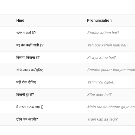
Hindi
Pronunciation
स्टेशन कहाँ है?
Station kahan hai?
यह बस कहाँ जाती है?
Yeh bus kahan jaati hai?
किराया कितना है?
Kiraya kitna hai?
सीधे जाकर बाएँ मुड़िए।
Seedhe jaakar baayen mudi
यहीं रोक दीजिए।
Yahin rok dijiye.
कितनी दूर है?
Kitni door hai?
मैं रास्ता भटक गया हूँ।
Main raasta bhatak gaya ho
ट्रेन कब आएगी?
Train kab aayegi?