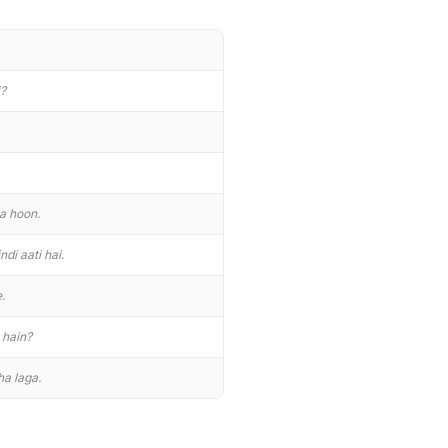
?
a hoon.
di aati hai.
.
 hain?
a laga.