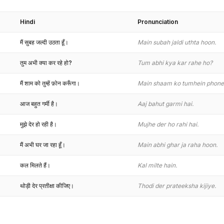
Hindi
Pronunciation
मैं सुबह जल्दी उठता हूँ।
Main subah jaldi uthta hoon.
तुम अभी क्या कर रहे हो?
Tum abhi kya kar rahe ho?
मैं शाम को तुम्हें फ़ोन करूँगा।
Main shaam ko tumhein phone
आज बहुत गर्मी है।
Aaj bahut garmi hai.
मुझे देर हो रही है।
Mujhe der ho rahi hai.
मैं अभी घर जा रहा हूँ।
Main abhi ghar ja raha hoon.
कल मिलते हैं।
Kal milte hain.
थोड़ी देर प्रतीक्षा कीजिए।
Thodi der prateeksha kijiye.