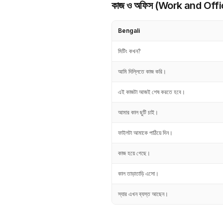
কাজ ও অফিস (Work and Offi
Bengali
মিটিং কখন?
আমি দিল্লিতে কাজ করি।
এই কাজটা আজই শেষ করতে হবে।
আমার কাল ছুটি চাই।
ফাইলটা আমাকে পাঠিয়ে দিন।
কাজ হয়ে গেছে।
কাল তাড়াতাড়ি এসো।
স্যার এখন ব্যস্ত আছেন।