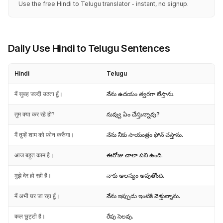
Use the free Hindi to Telugu translator - instant, no signup.
Daily Use Hindi to Telugu Sentences
Hindi
Telugu
मैं सुबह जल्दी उठता हूँ।
నేను ఉదయం త్వరగా లేస్తాను.
तुम क्या कर रहे हो?
నువ్వు ఏం చేస్తున్నావు?
मैं तुम्हें शाम को फ़ोन करूँगा।
నేను నీకు సాయంత్రం ఫోన్ చేస్తాను.
आज बहुत काम है।
ఈరోజు చాలా పని ఉంది.
मुझे देर हो रही है।
నాకు ఆలస్యం అవుతోంది.
मैं अभी घर जा रहा हूँ।
నేను ఇప్పుడు ఇంటికి వెళ్తున్నాను.
कल छुट्टी है।
రేపు సెలవు.