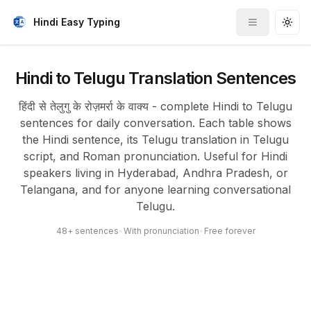
Hindi Easy Typing
Toggle me
Togg
Hindi to Telugu Translation Sentences
हिंदी से तेलुगु के रोज़मर्रा के वाक्य - complete Hindi to Telugu
sentences for daily conversation. Each table shows
the Hindi sentence, its Telugu translation in Telugu
script, and Roman pronunciation. Useful for Hindi
speakers living in Hyderabad, Andhra Pradesh, or
Telangana, and for anyone learning conversational
Telugu.
48+ sentences
•
With pronunciation
•
Free forever