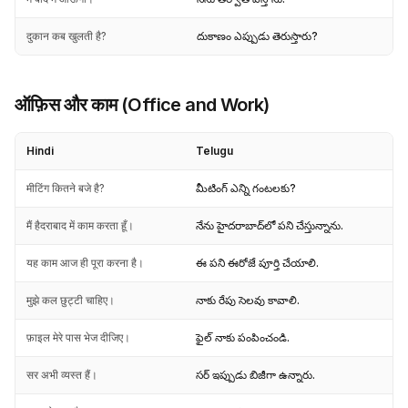
दुकान कब खुलती है?
దుకాణం ఎప్పుడు తెరుస్తారు?
ऑफ़िस और काम (Office and Work)
Hindi
Telugu
मीटिंग कितने बजे है?
మీటింగ్ ఎన్ని గంటలకు?
मैं हैदराबाद में काम करता हूँ।
నేను హైదరాబాద్‌లో పని చేస్తున్నాను.
यह काम आज ही पूरा करना है।
ఈ పని ఈరోజే పూర్తి చేయాలి.
मुझे कल छुट्टी चाहिए।
నాకు రేపు సెలవు కావాలి.
फ़ाइल मेरे पास भेज दीजिए।
ఫైల్ నాకు పంపించండి.
सर अभी व्यस्त हैं।
సర్ ఇప్పుడు బిజీగా ఉన్నారు.