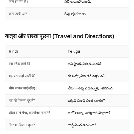
काम हो गया है।
పని అయిపోయింది.
कल जल्दी आना।
రేపు త్వరగా రా.
यात्रा और रास्ता पूछना (Travel and Directions)
Hindi
Telugu
बस स्टैंड कहाँ है?
బస్ స్టాండ్ ఎక్కడ ఉంది?
यह बस कहाँ जाती है?
ఈ బస్సు ఎక్కడికి వెళ్తుంది?
सीधे जाकर बाएँ मुड़िए।
నేరుగా వెళ్ళి ఎడమవైపు తిరగండి.
यहाँ से कितनी दूर है?
ఇక్కడి నుండి ఎంత దూరం?
ऑटो वाले भैया, चारमीनार चलोगे?
ఆటో అన్నా, చార్మినార్ వెళ్తావా?
किराया कितना हुआ?
ఛార్జీ ఎంత అయింది?