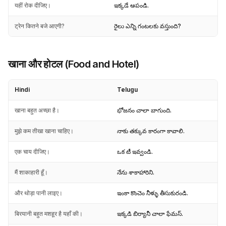
यहीं रोक दीजिए।
ఇక్కడే ఆపండి.
ट्रेन कितने बजे आएगी?
రైలు ఎన్ని గంటలకు వస్తుంది?
खाना और होटल (Food and Hotel)
Hindi
Telugu
खाना बहुत अच्छा है।
భోజనం చాలా బాగుంది.
मुझे कम तीखा खाना चाहिए।
నాకు తక్కువ కారంగా కావాలి.
एक चाय दीजिए।
ఒక టీ ఇవ్వండి.
मैं शाकाहारी हूँ।
నేను శాకాహారిని.
और थोड़ा पानी लाइए।
ఇంకా కొంచెం నీళ్ళు తీసుకురండి.
बिरयानी बहुत मशहूर है यहाँ की।
ఇక్కడి బిర్యానీ చాలా ఫేమస్.