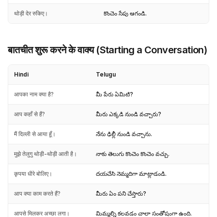
थोड़ी देर रुकिए।
కొంచెం సేపు ఆగండి.
बातचीत शुरू करने के वाक्य (Starting a Conversation)
Hindi
Telugu
आपका नाम क्या है?
మీ పేరు ఏమిటి?
आप कहाँ से हैं?
మీరు ఎక్కడి నుండి వచ్చారు?
मैं दिल्ली से आया हूँ।
నేను ఢిల్లీ నుండి వచ్చాను.
मुझे तेलुगु थोड़ी-थोड़ी आती है।
నాకు తెలుగు కొంచెం కొంచెం వచ్చు.
कृपया धीरे बोलिए।
దయచేసి నెమ్మదిగా మాట్లాడండి.
आप क्या काम करते हैं?
మీరు ఏం పని చేస్తారు?
आपसे मिलकर अच्छा लगा।
మిమ్మల్ని కలవడం చాలా సంతోషంగా ఉంది.