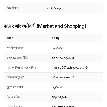
फिर मिलेंगे।
మళ్ళీ కలుద్దాం.
बाज़ार और खरीदारी (Market and Shopping)
Hindi
Telugu
यह कितने का है?
ఇది ఎంత?
दाम थोड़ा कम कीजिए।
ధర కొంచెం తగ్గించండి.
मुझे एक किलो टमाटर चाहिए।
నాకు ఒక కిలో టమాటాలు కావాలి.
क्या यह ताज़ा है?
ఇది తాజాగా ఉందా?
छुट्टे पैसे नहीं हैं।
చిల్లర లేదు.
बिल दे दीजिए।
బిల్లు ఇవ్వండి.
मैं बाद में आऊँगा।
నేను తర్వాత వస్తాను.