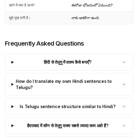
खाने में क्या है आज?
ఈరోజు భోజనంలో ఏముంది?
मुझे भूख लगी है।
నాకు ఆకలిగా ఉంది.
Frequently Asked Questions
हिंदी से तेलुगु में वाक्य कैसे बनाएँ?
How do I translate my own Hindi sentences to
Telugu?
Is Telugu sentence structure similar to Hindi?
हैदराबाद में कौन से तेलुगु वाक्य सबसे ज़्यादा काम आते हैं?